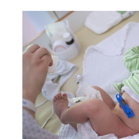
El impacto de los macronutrientes en
la salud y el rendimiento físico
Hace 2 semanas
my
Qué significa
cómo mantener
nutricional
Hace 2 semana