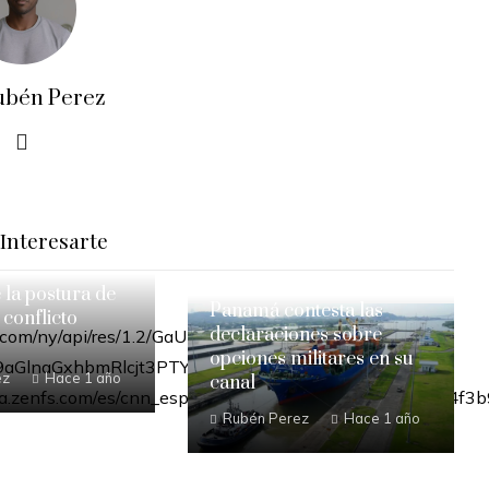
ubén Perez
Interesarte
e la postura de
Panamá contesta las
 conflicto
declaraciones sobre
opciones militares en su
ez
Hace 1 año
canal
Rubén Perez
Hace 1 año