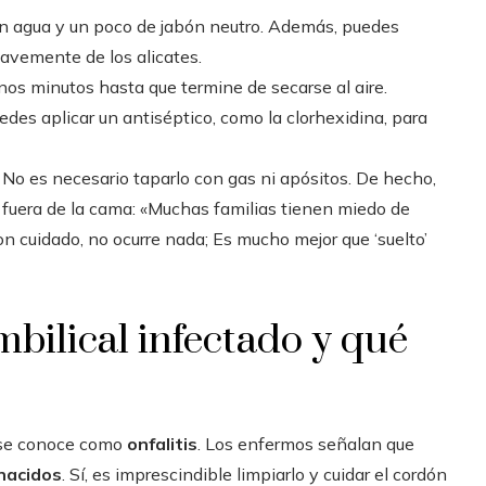
on agua y un poco de jabón neutro. Además, puedes
suavemente de los alicates.
nos minutos hasta que termine de secarse al aire.
uedes aplicar un antiséptico, como la clorhexidina, para
.
No es necesario taparlo con gas ni apósitos. De hecho,
 fuera de la cama: «Muchas familias tienen miedo de
 con cuidado, no ocurre nada; Es mucho mejor que ‘suelto’
bilical infectado y qué
s se conoce como
onfalitis
. Los enfermos señalan que
 nacidos
. Sí, es imprescindible limpiarlo y cuidar el cordón