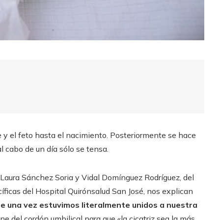
 y el feto hasta el nacimiento. Posteriormente se hace
 cabo de un día sólo se tensa.
 Laura Sánchez Soria y Vidal Domínguez Rodríguez, del
íficas del Hospital Quirónsalud San José, nos explican
que una vez estuvimos literalmente unidos a nuestra
e del cordón umbilical para que «la cicatriz sea la más