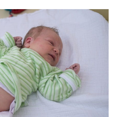
Las 15 misiones espaciales más
importantes que cambiaron la his
 comer saludable y
Hace 2 días
 un equilibrio
s