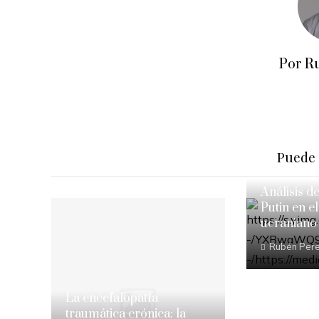
Por R
Puede 
Análisis d
Putin en el
ucraniano
Rubén Per
La encefalopatía
traumática crónica: la