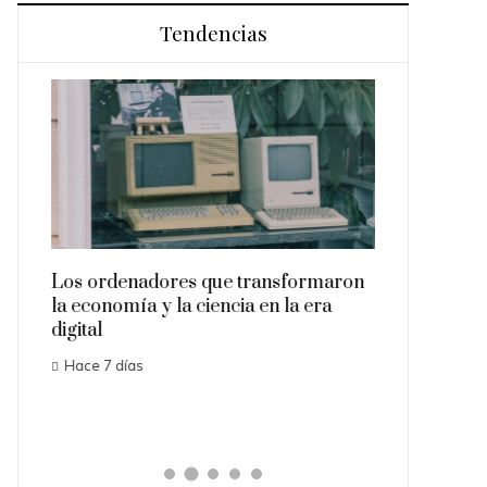
Tendencias
Los ordenadores que transformaron
toria
la economía y la ciencia en la era
La ausencia
digital
2027 sorpre
Hace 7 días
expertos del
Hace 1 sema