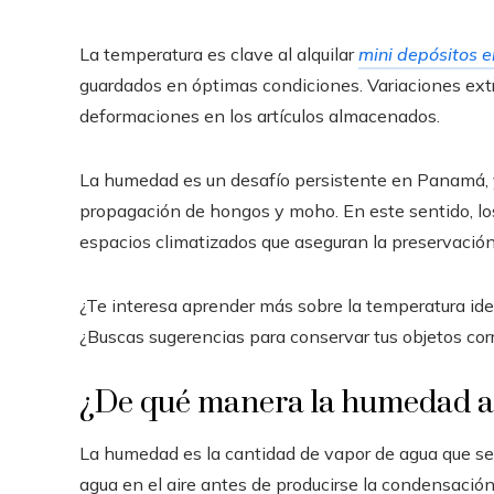
La temperatura es clave al alquilar
mini depósitos
guardados en óptimas condiciones. Variaciones extr
deformaciones en los artículos almacenados.
La humedad es un desafío persistente en Panamá, y
propagación de hongos y moho. En este sentido, l
espacios climatizados que aseguran la preservación
Los 10 telescopios que ampliaron los
Las 15 mision
¿Te interesa aprender más sobre la temperatura id
límites del universo observable
importantes q
¿Buscas sugerencias para conservar tus objetos co
Hace 4 días
Hace 4 días
¿De qué manera la humedad af
La humedad es la cantidad de vapor de agua que se h
agua en el aire antes de producirse la condensación