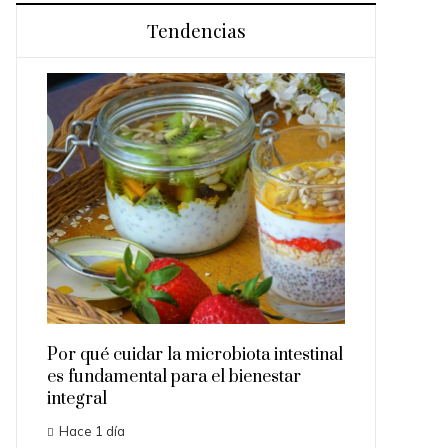
Tendencias
n la
Los 10 anima
gía
superan la 
Hace 2 días
Por qué cuidar la microbiota intestinal
es fundamental para el bienestar
integral
Hace 1 día