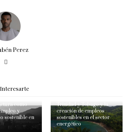
ubén Perez
Interesarte
actura como
Trinidad y Tobago y la
empleo y
creación de empleos
o sostenible en
sostenibles en el sector
energético