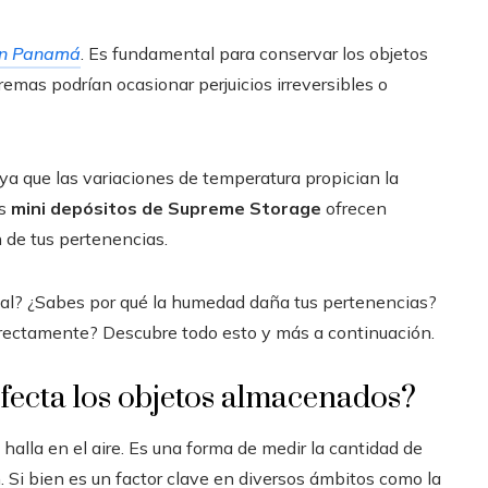
 en Panamá
. Es fundamental para conservar los objetos
emas podrían ocasionar perjuicios irreversibles o
a que las variaciones de temperatura propician la
os
mini depósitos de Supreme Storage
ofrecen
 de tus pertenencias.
es espaciales más
Las ecuaciones más influyentes e
eal? ¿Sabes por qué la humedad daña tus pertenencias?
ue cambiaron la historia
historia de la ciencia y la tecnolo
actual
rrectamente? Descubre todo esto y más a continuación.
Hace 6 días
ecta los objetos almacenados?
alla en el aire. Es una forma de medir la cantidad de
. Si bien es un factor clave en diversos ámbitos como la