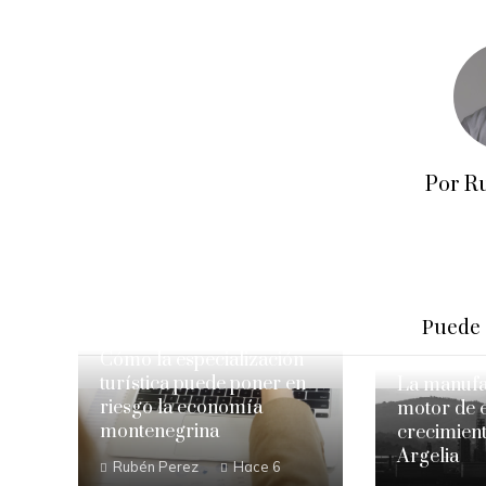
Por R
Puede 
Cómo la especialización
turística puede poner en
La manuf
riesgo la economía
motor de 
montenegrina
crecimient
Argelia
Rubén Perez
Hace 6