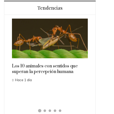
Tendencias
 en
Los 10 animales con sentidos que
Las 15 mision
superan la percepción humana
importantes q
Hace 1 día
Hace 3 días