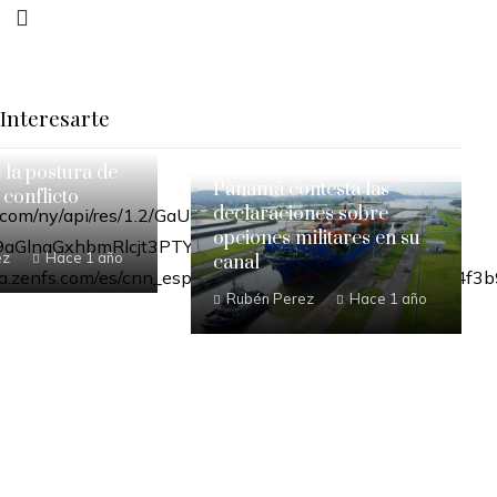
Interesarte
e la postura de
Panamá contesta las
 conflicto
declaraciones sobre
opciones militares en su
ez
Hace 1 año
canal
Rubén Perez
Hace 1 año