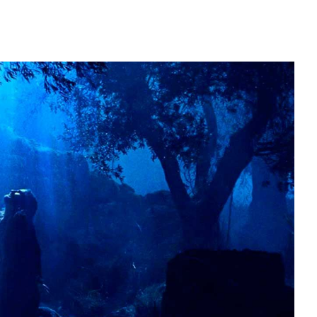
El impacto de los macronutrientes
la salud y el rendimiento físico
Hace 2 semanas
 BTS en los Grammy
 a seguidores y
pop