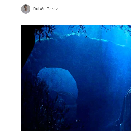
Rubén Perez
Los ordenadores que transformaron
la economía y la ciencia en la era
La ausencia de
digital
2027 sorprende
Hace 1 semana
expertos del k-
Hace 1 semana