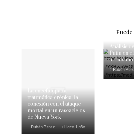
Puede 
Análisis d
Putin en el
ucraniano
Rubén Per
La encefalopatía
traumática crónica: la
conexión con el ataque
mortal en un rascacielos
de Nueva York
Rubén Perez
Hace 1 año