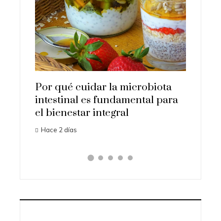
uyentes
Los 10
a y la
que su
human
Hace 3 d
Por qué cuidar la microbiota
intestinal es fundamental para
el bienestar integral
Hace 2 días