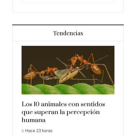
Tendencias
ud y el
Los 10 animales con sentidos
Las 15
que superan la percepción
import
humana
histori
Hace 23 horas
Hace 3 d