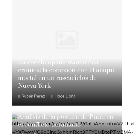
La encefalopatía traumática
crónica: la conexión con el ataque
mortal en un rascacielos de
Nueva York
Rubén Perez
Hace 1 año
Análisis de la postura de Putin en
el conflicto ucraniano