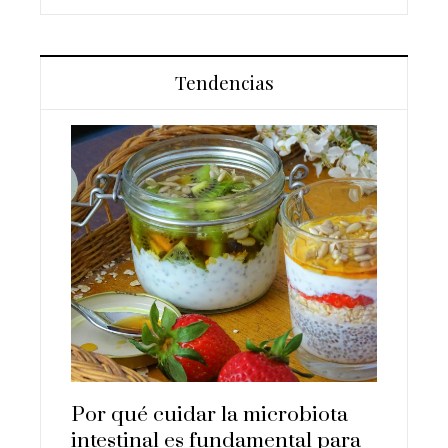
Tendencias
uyentes
Los 10
a y la
que su
human
Hace 3 d
Por qué cuidar la microbiota
intestinal es fundamental para