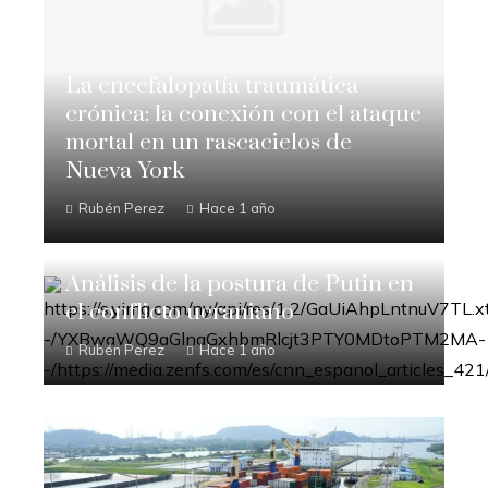
La encefalopatía traumática
crónica: la conexión con el ataque
mortal en un rascacielos de
Nueva York
Rubén Perez
Hace 1 año
Análisis de la postura de Putin en
el conflicto ucraniano
Rubén Perez
Hace 1 año