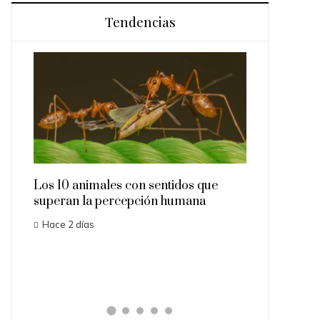
Tendencias
Los 10 animales con sentidos que
Las 15 misiones es
superan la percepción humana
importantes que ca
Hace 2 días
Hace 4 días