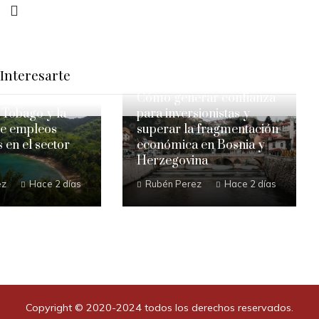
Interesarte
Cómo generar confianza
 Tobago y la
para inversionistas y
de empleos
superar la fragmentación
s en el sector
económica en Bosnia y
o
Herzegovina
ez
Hace 2 días
Rubén Perez
Hace 2 días
Copyright © 2020-2024 todos los derechos reservados.