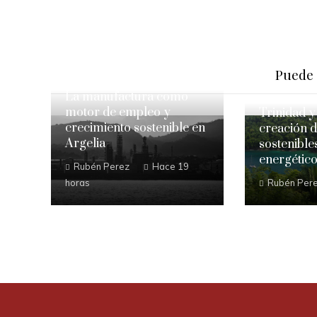
Puede 
La manufactura como
motor de empleo y
Trinidad y
crecimiento sostenible en
creación 
Argelia
sostenible
energétic
Rubén Perez
Hace 19
horas
Rubén Per