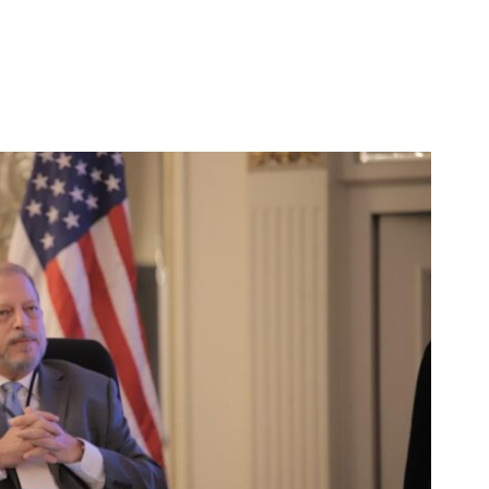
e transformaron
cia en la era
La ausencia de BTS en los Grammy
2027 sorprende a seguidores y
expertos del k-pop
Hace 1 semana