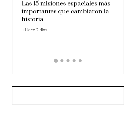
5 misiones espaciales más
Los ordenadores q
tantes que cambiaron la
transformaron la ec
ia
ciencia en la era dig
 días
Hace 7 días