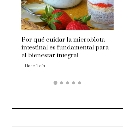
uyentes
Los 10
a y la
que su
human
Hace 2 d
Por qué cuidar la microbiota
intestinal es fundamental para
el bienestar integral
Hace 1 día