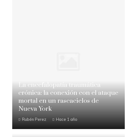
La encefalopatía traumática
crónica: la conexión con el ataque
mortal en un rascacielos de
Nueva York
Rubén Perez
Hace 1 año